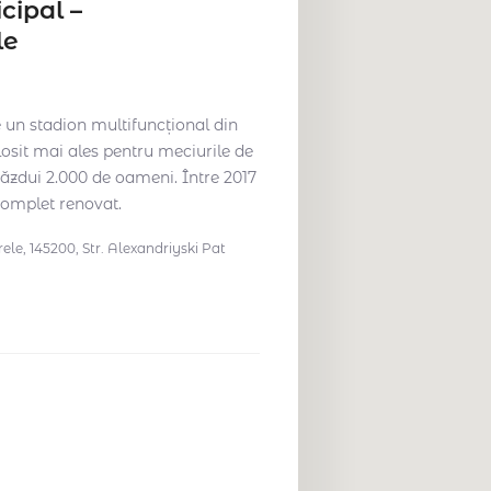
cipal –
le
 un stadion multifuncțional din
osit mai ales pentru meciurile de
găzdui 2.000 de oameni. Între 2017
 complet renovat.
le, 145200, Str. Alexandriyski Pat