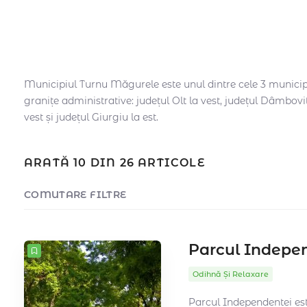
Municipiul Turnu Măgurele este unul dintre cele 3 municipa
granițe administrative: județul Olt la vest, județul Dâmbovi
vest și județul Giurgiu la est.
ARATĂ 10 DIN 26 ARTICOLE
COMUTARE FILTRE
CONTOR
10
SORTAȚI DUPĂ
Data
COMANDĂ
Parcul Indepe
Odihnă Și Relaxare
Parcul Independenței este