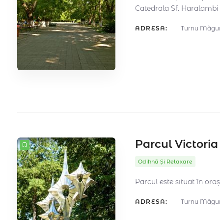
Catedrala Sf. Haralambi
ADRESA:
Turnu Măgur
Parcul Victoria
Odihnă Și Relaxare
Parcul este situat în or
ADRESA:
Turnu Măgur