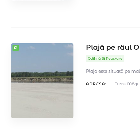
Plajă pe râul O
Odihnă Și Relaxare
Plaja este situată pe malu
ADRESA:
Turnu Măgur