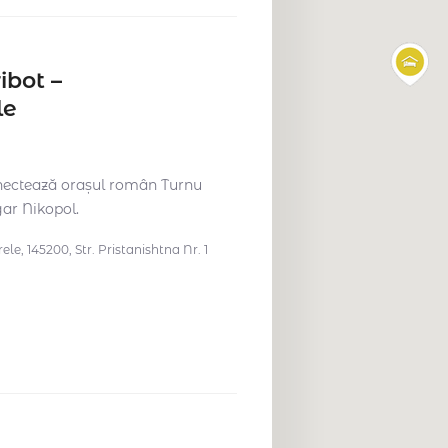
ibot –
le
onectează orașul român Turnu
ar Nikopol.
e, 145200, Str. Pristanishtna Nr. 1