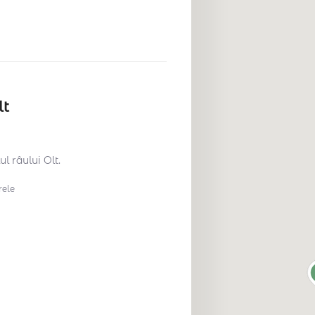
lt
l râului Olt.
ele