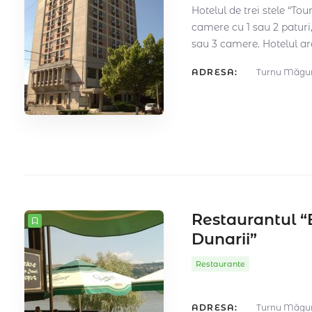
Hotelul de trei stele “Tour
camere cu 1 sau 2 paturi
sau 3 camere. Hotelul are
ADRESA:
Turnu Măgurel
Restaurantul “
Dunarii”
Restaurante
ADRESA:
Turnu Măgure