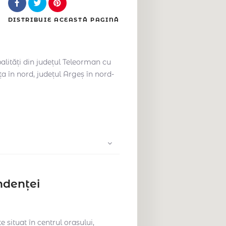
DISTRIBUIE
ACEASTĂ PAGINĂ
lități din județul Teleorman cu
ța în nord, județul Argeș în nord-
ndenței
 situat în centrul orașului,