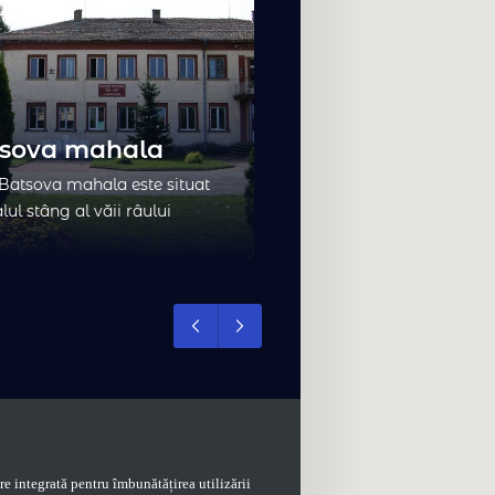
sova mahala
Cherkovitsa
 Batsova mahala este situat
Satul Cherkovitsa este
ul stâng al văii râului
km de orașul Nikopol 
 la aproximativ 30 km
de orașul Pleven. Exi
st de centrul regional
legende despre origi
n. În timpul Imperiului
său: În trecut, satul er
, un drum din Melta /oraș
apropierea satului Zh
ut prin teritoriul său.
fost construit sub fo
h/ către Nikopol. Pe acest
cercei /în limba valahă
a apărut vechiul sat
Satul s-a mutat trepta
ia, care s-a păstrat
Dunăre.În…
ape…
e integrată pentru îmbunătățirea utilizării