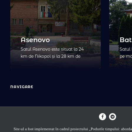
Asenovo
Bat
Satul Asenovo este situat la 24
Satul
km de Nikopol și la 28 km de
pe mal
Pleven. Este numit după regele
Osam,
bulgar Assen. A fost locuită în
nord-e
1892 de urmași ai faimoșilor
Pleve
oameni Chiprovtsi care au fugit
Roman
NAVIGARE
după răscoală în 1688. Au locuit
a trec
mai mult de 200 de ani în
Lovec
Austria-Ungaria, Banat…
drum 
Zevgel
apro
Site-ul a fost implementat în cadrul proiectului „Podurile timpului: abordar