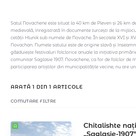
Satul Novachene este situat la 40 km de Pleven și 26 km de
medievală, înregistrată în documente turcești de la mijlocul
cetății Hlunik sub numele de Novache. În secolele XVI și XV
Novachan. Numele satului este de origine slavă și înseamnă
găzduiește festivaluri folclorice anuale la inițiativa primăr
comunitar Saglasie 1907. Novachene, ca for de folclor de m
participarea artiștilor din municipalitățile vecine, nu are u
ARATĂ 1 DIN 1 ARTICOLE
COMUTARE FILTRE
CONTOR
10
SORTAȚI DUPĂ
Data
COMANDĂ
Chitalishte naț
„Saglasie-1907