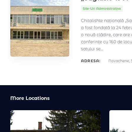
Site-Uri Administrative
Chitalishte națională „S
a fost fondată la 24 febr
o nouă clădire, care are 
conferințe cu 160 de locu
satului se…
ADRESA:
Novachene, 59
More Locations