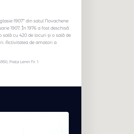
aglasie-1907” din satul Novachene
uarie 1907. În 1976 a fost deschisă
o sală cu 420 de locuri și o sală de
ri. Activitatea de amatori a
50, Piața Lenin Nr. 1