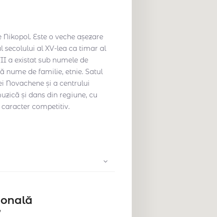
 Nikopol. Este o veche așezare
 secolului al XV-lea ca timar al
II a existat sub numele de
 nume de familie, etnie. Satul
iei Novachene și a centrului
uzică și dans din regiune, cu
n caracter competitiv.
ională
”