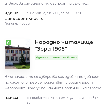
извършва самодейната дейност на селото.…
АДРЕС:
с. Новачене, п.к. 5950, пл. Ленин № 1
ФУНКЦИОНАЛНОСТИ:
Администрация
Народно читалище
“Зора-1905”
Административни обекти
В читалището се извършва самодейната дейност
на селото. В него се подготвят и организират
мероприятията за по-важните празници на селото.
АДРЕС:
с. Бацова Махала, п.к. 5927, ул. Г. Димитров №
35