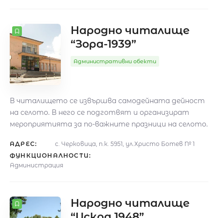
Народно читалище
“Зора-1939”
Административни обекти
В читалището се извършва самодейната дейност
на селото. В него се подготвят и организират
мероприятията за по-важните празници на селото.
АДРЕС:
с. Черковица, п.к. 5951, ул.Христо Ботев № 1
ФУНКЦИОНАЛНОСТИ:
Администрация
Народно читалище
“Искра 1948”