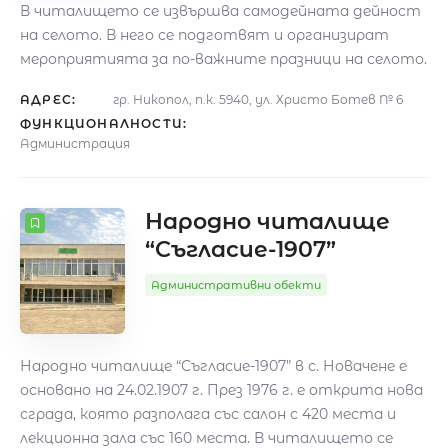
В читалището се извършва самодейната дейност
на селото. В него се подготвят и организират
мероприятията за по-важните празници на селото.
АДРЕС:
гр. Никопол, п.к. 5940, ул. Христо Ботев № 6
ФУНКЦИОНАЛНОСТИ:
Администрация
Народно читалище
“Съгласие-1907”
Административни обекти
Народно читалище “Съгласие-1907” в с. Новачене е
основано на 24.02.1907 г. През 1976 г. е открита нова
сграда, която разполага със салон с 420 места и
лекционна зала със 160 места. В читалището се