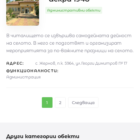
Административни обекти
В читалището се извършва самодейната дейност
на селото. В него се подготвят и организират
мероприятията за по-важните празници на селото.
АДРЕС:
с. Жернов, п.к. 5964, ул.Георги Димитров № 17
ФУНКЦИОНАЛНОСТИ:
Администрация
1
2
Следваща
Други категории обекти