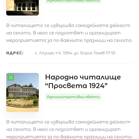
Административни обекти
В читалището се извършва самодейната дейност
на селото. В него се подготвят и организират
мероприятията за по-важните празници на селото.
АДРЕС:
с. Лозица, п.к. 5954, ул. Борис Ганев № 55
Народно читалище
“Просвета 1924”
Административни обекти
В читалището се извършва самодейната дейност
на селото. В него се подготвят и организират
мероприятията за по-важните празници на селото.