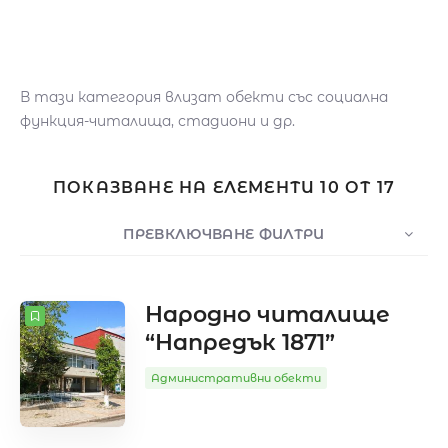
В тази категория влизат обекти със социална
функция-читалища, стадиони и др.
Търсене
ПОКАЗВАНЕ НА ЕЛЕМЕНТИ 10 ОТ 17
ПРЕВКЛЮЧВАНЕ ФИЛТРИ
БРОЕНЕ
10
СОРТИРАНЕ ПО
Дата
Народно читалище
“Напредък 1871”
ПОДРЕДБА
Администрация
Административни обекти