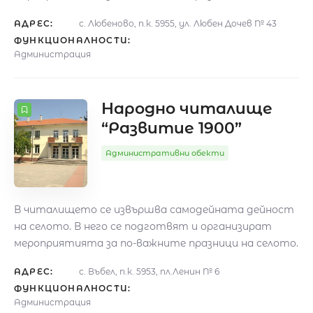
АДРЕС:
с. Любеново, п.к. 5955, ул. Любен Дочев № 43
ФУНКЦИОНАЛНОСТИ:
Администрация
Народно читалище
“Развитие 1900”
Административни обекти
В читалището се извършва самодейната дейност
на селото. В него се подготвят и организират
мероприятията за по-важните празници на селото.
АДРЕС:
с. Въбел, п.к. 5953, пл.Ленин № 6
ФУНКЦИОНАЛНОСТИ:
Администрация