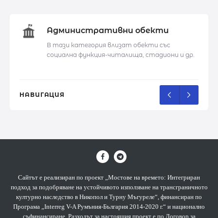
Административни обекти
а
В тази категория влизат обекти със
социална функция-читалища, стадиони и др.
НАВИГАЦИЯ
Сайтът е реализиран по проект „Мостове на времето: Интегриран
подход за подобряване на устойчивото използване на трансграничното
културно наследство в Никопол и Турну Мъгуреле“, финансиран по
Програма „Interreg V-A Румъния-България 2014-2020 г.“ и национално
съфинансиране. Разходът за настоящия проект е по Договор за