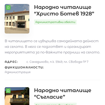
Народно читалище
“Христо Ботев 1928”
Административни обекти
В читалището се извършва самодейната дейност
на селото. В него се подготвят и организират
мероприятията за по-важните празници на селото.
АДРЕС:
с. Санадиново, п.к. 5949, пл. Свобода № 7
ФУНКЦИОНАЛНОСТИ:
Администрация
Народно читалище
“Съгласие”