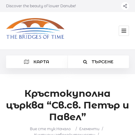
Discover the beauty of lower Danube!
КАРТА
ТЪРСЕНЕ
Кръстокуполна
църква “Св.св. Петър и
Категория
Павел”
Местоположение
Вие сте тук:
Начало
/
Елементи
/
Културни забележителности
/