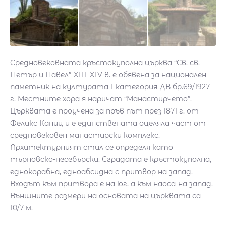
Средновековната кръстокуполна църква “Св. св.
Петър и Павел”-XIII-XIV в. е обявена за национален
паметник на културата I категория-ДВ бр.69/1927
г. Местните хора я наричат “Манастирчето”.
Църквата е проучена за пръв път през 1871 г. от
Феликс Каниц и е единствената оцеляла част от
средновековен манастирски комплекс.
Архитектурният стил се определя като
търновско-несебърски. Сградата е кръстокуполна,
еднокорабна, едноабсидна с притвор на запад.
Входът към притвора е на юг, а към наоса-на запад.
Външните размери на основата на църквата са
10/7 м.