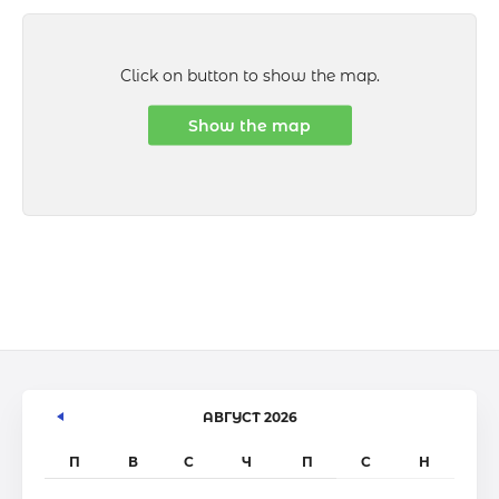
Click on button to show the map.
Show the map
АВГУСТ 2026
П
В
С
Ч
П
С
Н