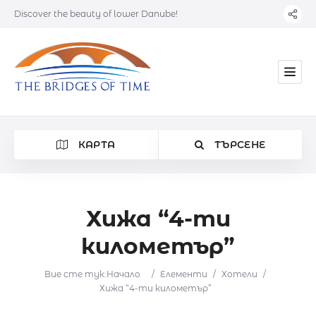
Discover the beauty of lower Danube!
КАРТА
ТЪРСЕНЕ
Хижа “4-ти
километър”
Категория
Вие сте тук:
Начало
/
Елементи
/
Хотели
/
Местоположение
Хижа “4-ти километър”