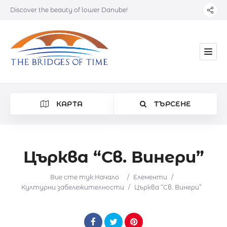
Discover the beauty of lower Danube!
КАРТА
ТЪРСЕНЕ
Църква “Св. Винери”
Категория
Вие сте тук:
Начало
/
Елементи
/
Културни забележителности
/
Църква “Св. Винери”
Местоположение