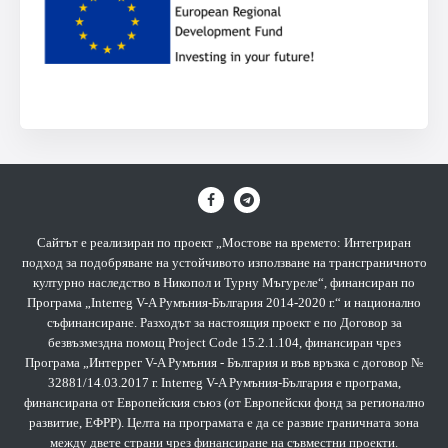
Сайтът е реализиран по проект „Мостове на времето: Интегриран
подход за подобряване на устойчивото използване на трансграничното
културно наследство в Никопол и Турну Мъгуреле“, финансиран по
Програма „Interreg V-A Румъния-България 2014-2020 г.“ и национално
съфинансиране. Разходът за настоящия проект е по Договор за
безвъзмездна помощ Project Code 15.2.1.104, финансиран чрез
Програма „Интеррег V-A Румъния - България и във връзка с договор №
32881/14.03.2017 г. Interreg V-A Румъния-България е програма,
финансирана от Европейския съюз (от Европейски фонд за регионално
развитие, ЕФРР). Целта на програмата е да се развие граничната зона
между двете страни чрез финансиране на съвместни проекти.