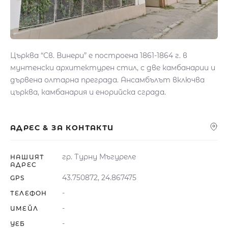
Църква “Св. Винери” е построена 1861-1864 г. в
мунтенски архитектурен стил, с две камбанарии и
дървена олтарна преграда. Ансамбълът включва
църква, камбанария и енорийска сграда.
АДРЕС & ЗА КОНТАКТИ
гр. Турну Мъгуреле
НАШИЯТ
АДРЕС
43.750872, 24.867475
GPS
-
ТЕЛЕФОН
-
ИМЕЙЛ
-
УЕБ